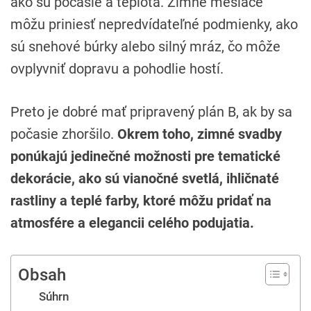
ako sú počasie a teplota. Zimné mesiace
môžu priniesť nepredvídateľné podmienky, ako
sú snehové búrky alebo silný mráz, čo môže
ovplyvniť dopravu a pohodlie hostí.
Preto je dobré mať pripravený plán B, ak by sa
počasie zhoršilo.
Okrem toho, zimné svadby
ponúkajú jedinečné možnosti pre tematické
dekorácie, ako sú vianočné svetlá, ihličnaté
rastliny a teplé farby, ktoré môžu pridať na
atmosfére a elegancii celého podujatia.
Obsah
Súhrn