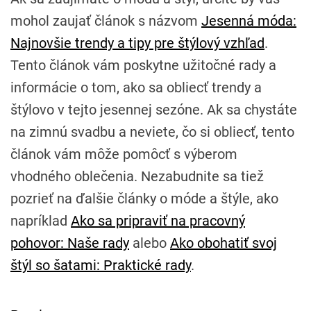
mohol zaujať článok s názvom
Jesenná móda:
Najnovšie trendy a tipy pre štýlový vzhľad
.
Tento článok vám poskytne užitočné rady a
informácie o tom, ako sa obliecť trendy a
štýlovo v tejto jesennej sezóne. Ak sa chystáte
na zimnú svadbu a neviete, čo si obliecť, tento
článok vám môže pomôcť s výberom
vhodného oblečenia. Nezabudnite sa tiež
pozrieť na ďalšie články o móde a štýle, ako
napríklad
Ako sa pripraviť na pracovný
pohovor: Naše rady
alebo
Ako obohatiť svoj
štýl so šatami: Praktické rady
.