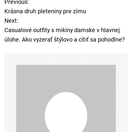
Previous:
N
Krásna druh pleteniny pre zimu
a
Next:
Casualové outfity s mikiny damske v hlavnej
v
úlohe. Ako vyzerať štýlovo a cítiť sa pohodlne?
i
g
á
c
i
a
v