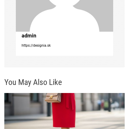
č
l
admin
á
https://designia.sk
n
k
u
You May Also Like