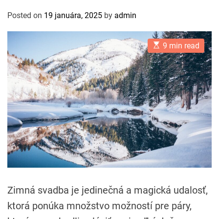
Posted on
19 januára, 2025
by
admin
E
9 min read
s
t
i
m
a
t
e
d
r
e
a
d
t
i
m
e
Zimná svadba je jedinečná a magická udalosť,
ktorá ponúka množstvo možností pre páry,