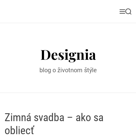
S
k
M
S
i
e
e
n
a
p
u
r
t
c
o
h
Designia
c
o
n
blog o životnom štýle
t
e
n
t
Zimná svadba – ako sa
obliecť