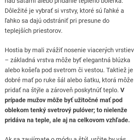
nad šatami alebo pridanie teplého bolerka.
Dôležité je vybrať si vrstvy, ktoré sú ľahké a
ľahko sa dajú odstrániť pri presune do
teplejších priestorov.
Hostia by mali zvážiť nosenie viacerých vrstiev
– základná vrstva môže byť elegantná blúzka
alebo košeľa pod svetrom či vestou. Taktiež je
dobré mať po ruke šál alebo šatku, ktorá môže
pridať na štýle a zároveň poskytnúť teplo.
V
prípade mužov môže byť užitočné mať pod
oblekom tenký svetrový pulóver; to nielenže
pridáva na teple, ale aj na celkovom vzhľade.
Ak sa zaujímate o módu a štýl, určite by vás