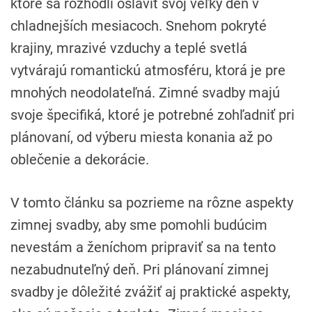
ktoré sa rozhodli osláviť svoj veľký deň v
chladnejších mesiacoch. Snehom pokryté
krajiny, mrazivé vzduchy a teplé svetlá
vytvárajú romantickú atmosféru, ktorá je pre
mnohých neodolateľná. Zimné svadby majú
svoje špecifiká, ktoré je potrebné zohľadniť pri
plánovaní, od výberu miesta konania až po
oblečenie a dekorácie.
V tomto článku sa pozrieme na rôzne aspekty
zimnej svadby, aby sme pomohli budúcim
nevestám a ženíchom pripraviť sa na tento
nezabudnuteľný deň. Pri plánovaní zimnej
svadby je dôležité zvážiť aj praktické aspekty,