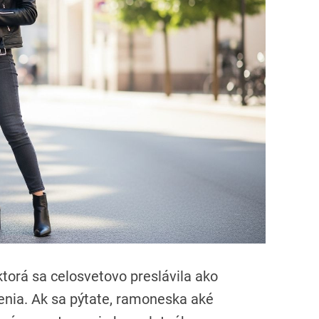
r
e
a
d
t
i
m
e
torá sa celosvetovo preslávila ako
enia. Ak sa pýtate, ramoneska aké