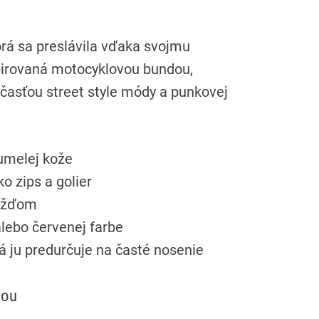
rá sa preslávila vďaka svojmu
pirovaná motocyklovou bundou,
časťou street style módy a punkovej
 umelej kože
o zips a golier
dažďom
alebo červenej farbe
rá ju predurčuje na časté nosenie
dou