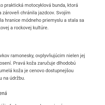
 praktická motocyklová bunda, ktorá
 zároveň chránila jazdcov. Svojím
ila hranice módneho priemyslu a stala sa
ovej a rockovej kultúre.
rvkov ramonesky, ovplyvňujúcim nielen jej
 nosení. Pravá koža zaručuje dlhodobú
o umelá koža je cenovo dostupnejšou
u na údržbu.
vená