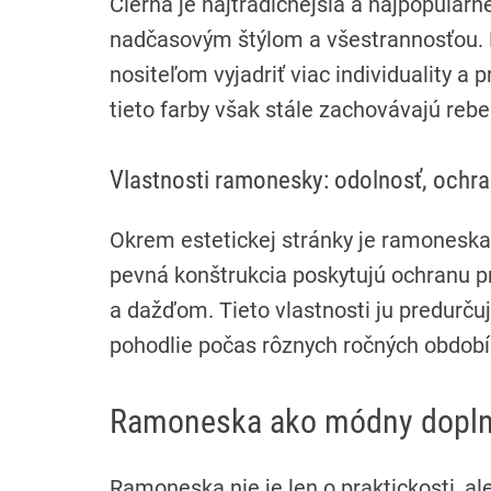
Čierna je najtradičnejšia a najpopulárn
nadčasovým štýlom a všestrannosťou.
nositeľom vyjadriť viac individuality a 
tieto farby však stále zachovávajú reb
Vlastnosti ramonesky: odolnosť, ochr
Okrem estetickej stránky je ramoneska 
pevná konštrukcia poskytujú ochranu 
a dažďom. Tieto vlastnosti ju predurč
pohodlie počas rôznych ročných období
Ramoneska ako módny doplno
Ramoneska nie je len o praktickosti, 