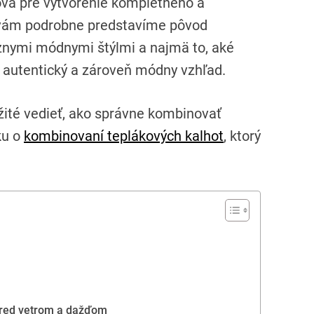
čová pre vytvorenie kompletného a
 vám podrobne predstavíme pôvod
rôznymi módnymi štýlmi a najmä to, aké
li autentický a zároveň módny vzhľad.
ežité vedieť, ako správne kombinovať
ku o
kombinovaní teplákových kalhot
, ktorý
pred vetrom a dažďom