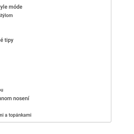
tyle móde
štýlom
é tipy
ou
ennom nosení
mi a topánkami