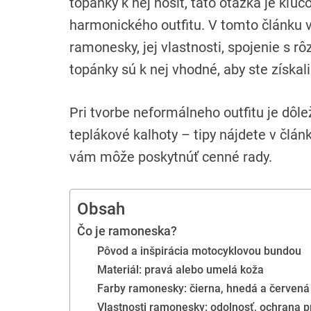
topánky k nej nosiť, táto otázka je kľú
harmonického outfitu. V tomto článku
ramonesky, jej vlastnosti, spojenie s 
topánky sú k nej vhodné, aby ste získa
Pri tvorbe neformálneho outfitu je dôl
teplákové kalhoty – tipy nájdete v člán
vám môže poskytnúť cenné rady.
Obsah
Čo je ramoneska?
Pôvod a inšpirácia motocyklovou bundou
Materiál: pravá alebo umelá koža
Farby ramonesky: čierna, hnedá a červená
Vlastnosti ramonesky: odolnosť, ochrana 