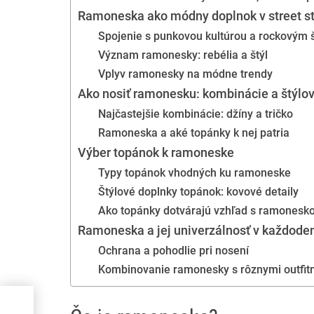
Ramoneska ako módny doplnok v street s
Spojenie s punkovou kultúrou a rockovým 
Význam ramonesky: rebélia a štýl
Vplyv ramonesky na módne trendy
Ako nosiť ramonesku: kombinácie a štýlov
Najčastejšie kombinácie: džíny a tričko
Ramoneska a aké topánky k nej patria
Výber topánok k ramoneske
Typy topánok vhodných ku ramoneske
Štýlové doplnky topánok: kovové detaily
Ako topánky dotvárajú vzhľad s ramonesk
Ramoneska a jej univerzálnosť v každod
Ochrana a pohodlie pri nosení
Kombinovanie ramonesky s rôznymi outfit
a