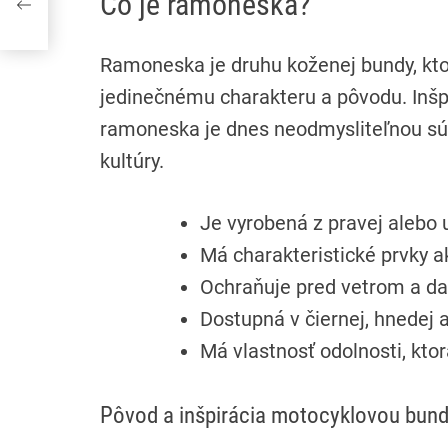
Čo je ramoneska?
Ramoneska je druhu koženej bundy, kto
jedinečnému charakteru a pôvodu. Inš
ramoneska je dnes neodmysliteľnou sú
kultúry.
Je vyrobená z pravej alebo
Má charakteristické prvky ak
Ochraňuje pred vetrom a 
Dostupná v čiernej, hnedej 
Má vlastnosť odolnosti, kto
Pôvod a inšpirácia motocyklovou bun