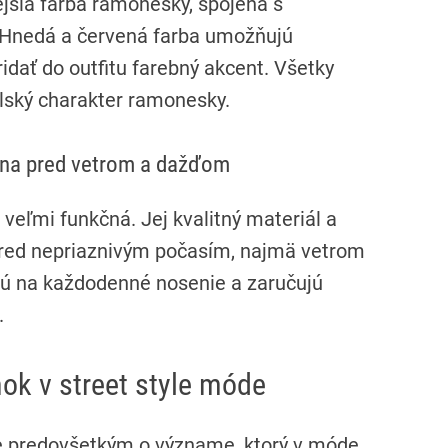
ejšia farba ramonesky, spojená s
 Hnedá a červená farba umožňujú
pridať do outfitu farebný akcent. Všetky
elský charakter ramonesky.
ana pred vetrom a dažďom
veľmi funkčná. Jej kvalitný materiál a
pred nepriaznivým počasím, najmä vetrom
ujú na každodenné nosenie a zaručujú
.
k v street style móde
ale predovšetkým o význame, ktorý v móde