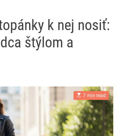
opánky k nej nosiť:
dca štýlom a
E
7 min read
s
t
i
m
a
t
e
d