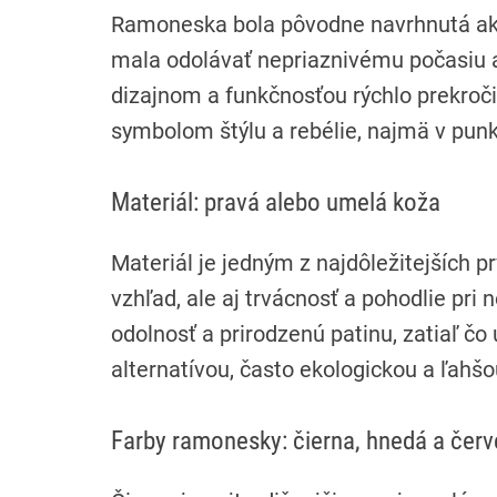
Ramoneska bola pôvodne navrhnutá ako
mala odolávať nepriaznivému počasiu a
dizajnom a funkčnosťou rýchlo prekroč
symbolom štýlu a rebélie, najmä v punk
Materiál: pravá alebo umelá koža
Materiál je jedným z najdôležitejších p
vzhľad, ale aj trvácnosť a pohodlie pri
odolnosť a prirodzenú patinu, zatiaľ č
alternatívou, často ekologickou a ľahšo
Farby ramonesky: čierna, hnedá a čer