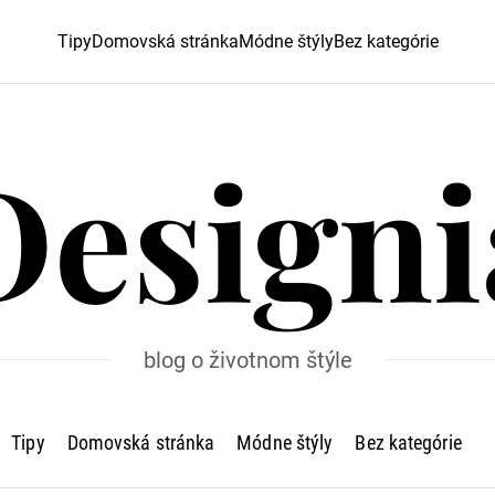
Tipy
Domovská stránka
Módne štýly
Bez kategórie
Designi
blog o životnom štýle
Tipy
Domovská stránka
Módne štýly
Bez kategórie