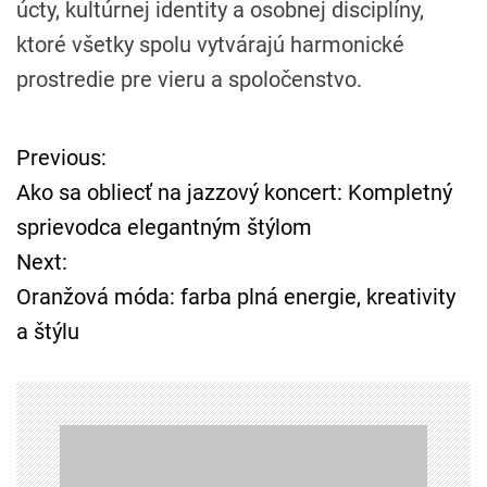
úcty, kultúrnej identity a osobnej disciplíny,
ktoré všetky spolu vytvárajú harmonické
prostredie pre vieru a spoločenstvo.
Previous:
N
Ako sa obliecť na jazzový koncert: Kompletný
a
sprievodca elegantným štýlom
Next:
v
Oranžová móda: farba plná energie, kreativity
i
a štýlu
g
á
c