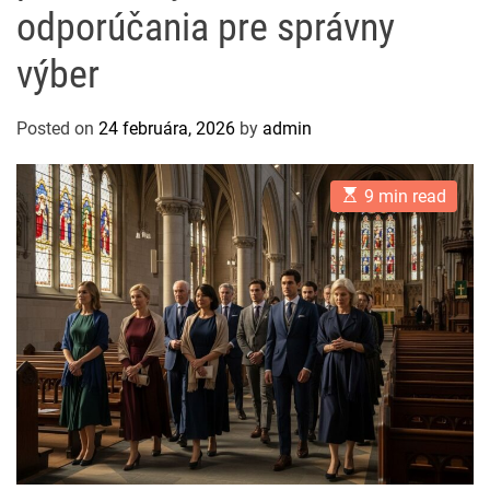
odporúčania pre správny
výber
Posted on
24 februára, 2026
by
admin
E
9 min read
s
t
i
m
a
t
e
d
r
e
a
d
t
i
m
e