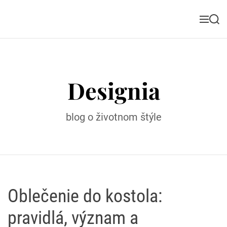
S
k
M
S
i
e
e
n
a
p
u
r
t
c
o
h
Designia
c
o
n
blog o životnom štýle
t
e
n
t
Oblečenie do kostola:
pravidlá, význam a