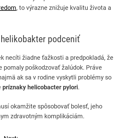
vredom
, to výrazne znižuje kvalitu života a
helikobakter podceniť
ek necíti žiadne ťažkosti a predpokladá, že
že pomaly poškodzovať žalúdok. Práve
 najmä ak sa v rodine vyskytli problémy so
e
príznaky helicobacter pylori
.
sí okamžite spôsobovať bolesť, jeho
žnym zdravotným komplikáciám.