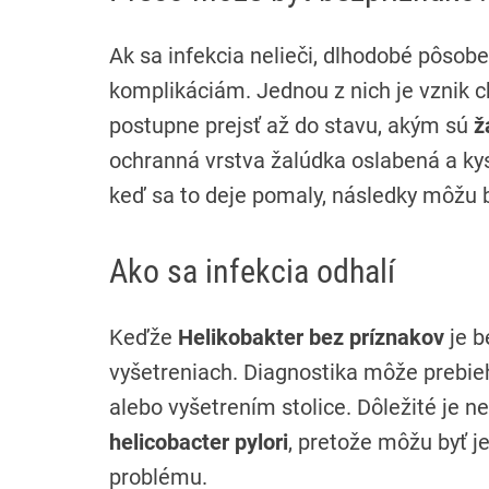
Ak sa infekcia nelieči, dlhodobé pôsob
komplikáciám. Jednou z nich je vznik 
postupne prejsť až do stavu, akým sú
ž
ochranná vrstva žalúdka oslabená a ky
keď sa to deje pomaly, následky môžu b
Ako sa infekcia odhalí
Keďže
Helikobakter bez príznakov
je b
vyšetreniach. Diagnostika môže prebi
alebo vyšetrením stolice. Dôležité je 
helicobacter pylori
, pretože môžu byť 
problému.