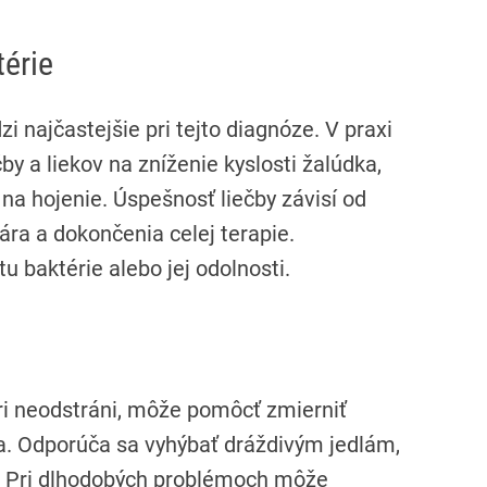
térie
zi najčastejšie pri tejto diagnóze. V praxi
by a liekov na zníženie kyslosti žalúdka,
 na hojenie. Úspešnosť liečby závisí od
ra a dokončenia celej terapie.
u baktérie alebo jej odolnosti.
ri neodstráni, môže pomôcť zmierniť
ka. Odporúča sa vyhýbať dráždivým jedlám,
. Pri dlhodobých problémoch môže