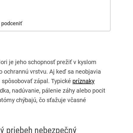
 podceniť
ri je jeho schopnosť prežiť v kyslom
o ochrannú vrstvu. Aj keď sa neobjavia
e spôsobovať zápal. Typické
príznaky
dka, nadúvanie, pálenie záhy alebo pocit
ptómy chýbajú, čo sťažuje včasné
vý priebeh nebezpečný