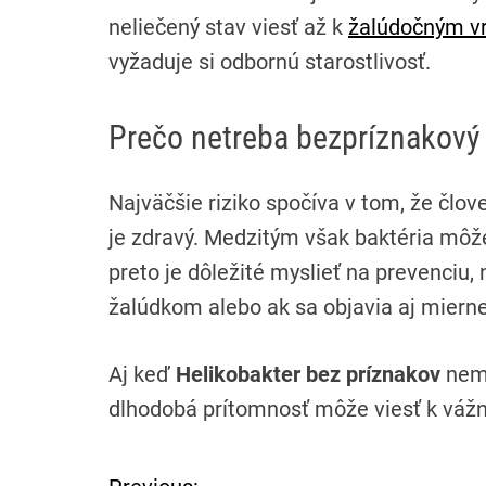
neliečený stav viesť až k
žalúdočným 
vyžaduje si odbornú starostlivosť.
Prečo netreba bezpríznakový 
Najväčšie riziko spočíva v tom, že člov
je zdravý. Medzitým však baktéria mô
preto je dôležité myslieť na prevenciu,
žalúdkom alebo ak sa objavia aj miern
Aj keď
Helikobakter bez príznakov
nemu
dlhodobá prítomnosť môže viesť k vá