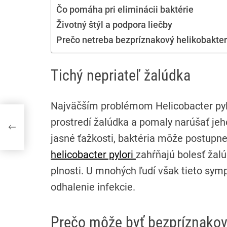
Čo pomáha pri eliminácii baktérie
Životný štýl a podpora liečby
Prečo netreba bezpríznakový helikobakter
Tichý nepriateľ žalúdka
Najväčším problémom Helicobacter pylo
prostredí žalúdka a pomaly narúšať jeh
jasné ťažkosti, baktéria môže postupn
helicobacter pylori
zahŕňajú bolesť žalú
plnosti. U mnohých ľudí však tieto sym
odhalenie infekcie.
Prečo môže byť bezpríznako