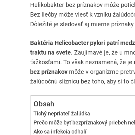
Helikobakter bez príznakov môže potich
Bez liečby môže viesť k vzniku žalúdo
Dôležité je sledovať aj mierne príznaky h
Baktéria Helicobacter pylori patrí medz
traktu na svete.
Zaujímavé je, že u mno
ťažkosťami. To však neznamená, že je
bez príznakov
môže v organizme pretrv
žalúdočnú sliznicu bez toho, aby si to 
Obsah
Tichý nepriateľ žalúdka
Prečo môže byť bezpríznakový priebeh n
Ako sa infekcia odhalí