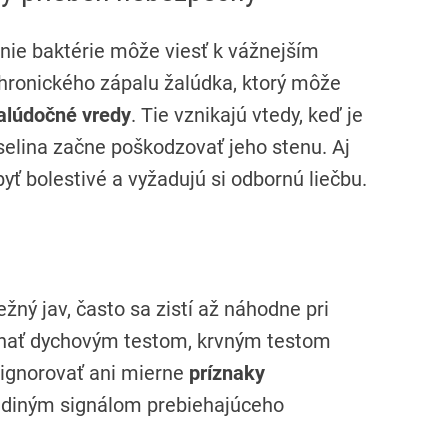
enie baktérie môže viesť k vážnejším
chronického zápalu žalúdka, ktorý môže
alúdočné vredy
. Tie vznikajú vtedy, keď je
selina začne poškodzovať jeho stenu. Aj
yť bolestivé a vyžadujú si odbornú liečbu.
ežný jav, často sa zistí až náhodne pri
ehať dychovým testom, krvným testom
neignorovať ani mierne
príznaky
jediným signálom prebiehajúceho