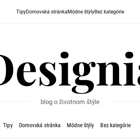
Tipy
Domovská stránka
Módne štýly
Bez kategórie
Designi
blog o životnom štýle
Tipy
Domovská stránka
Módne štýly
Bez kategórie