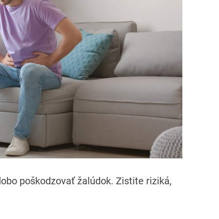
r
e
a
d
t
i
m
e
bo poškodzovať žalúdok. Zistite riziká,