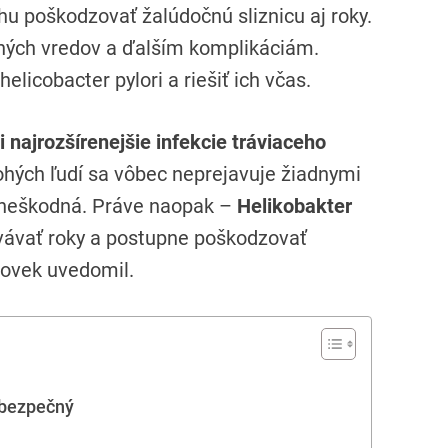
u poškodzovať žalúdočnú sliznicu aj roky.
čných vredov a ďalším komplikáciám.
elicobacter pylori a riešiť ich včas.
i najrozšírenejšie infekcie tráviaceho
hých ľudí sa vôbec neprejavuje žiadnymi
 neškodná. Práve naopak –
Helikobakter
ávať roky a postupne poškodzovať
človek uvedomil.
ebezpečný