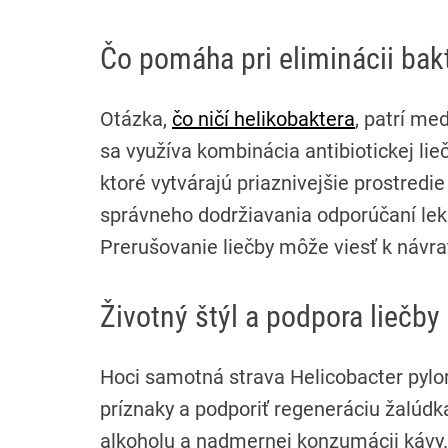
Čo pomáha pri eliminácii bak
Otázka,
čo ničí helikobaktera
, patrí med
sa využíva kombinácia antibiotickej lieč
ktoré vytvárajú priaznivejšie prostredie
správneho dodržiavania odporúčaní leká
Prerušovanie liečby môže viesť k návrat
Životný štýl a podpora liečby
Hoci samotná strava Helicobacter pylo
príznaky a podporiť regeneráciu žalúd
alkoholu a nadmernej konzumácii kávy