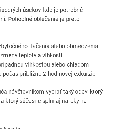
iacerých úsekov, kde je potrebné
í. Pohodlné oblečenie je preto
zbytočného tlačenia alebo obmedzenia
zmeny teploty a vlhkosti
prípadnou vlhkosťou alebo chladom
 počas približne 2-hodinovej exkurzie
úča návštevníkom vybrať taký odev, ktorý
 ktorý súčasne splní aj nároky na