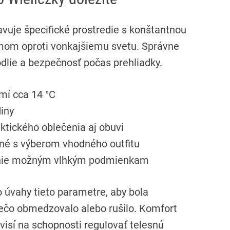
vuje špecifické prostredie s konštantnou
imom oproti vonkajšiemu svetu. Správne
dlie a bezpečnosť počas prehliadky.
mí cca 14 °C
diny
ktického oblečenia aj obuvi
né s výberom vhodného outfitu
čenie možným vlhkým podmienkam
o úvahy tieto parametre, aby bola
iečo obmedzovalo alebo rušilo. Komfort
visí na schopnosti regulovať telesnú