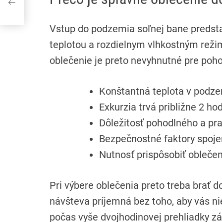
nia
Vstup do podzemia soľnej bane predsta
teplotou a rozdielnym vlhkostným rež
oblečenie je preto nevyhnutné pre poho
Konštantná teplota v podze
Exkurzia trvá približne 2 ho
Dôležitosť pohodlného a pra
Bezpečnostné faktory spoje
Nutnosť prispôsobiť oble
Pri výbere oblečenia preto treba brať d
návšteva príjemná bez toho, aby vás n
počas vyše dvojhodinovej prehliadky zá