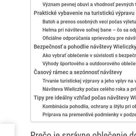
Význam pevnej obuvi a vhodnosť pevných
Praktické vybavenie na turistickú výpravu
Batoh a prenos osobných vecí počas výlet
Helma pri návšteve soľnej bane – čo sa o
Oficiálne odporúčania sprievodcu pre návš
Bezpečnosť a pohodlie návštevy Wieliczk
Ako vybrať oblečenie v súvislosti s bezpe
Výhody športového a outdoorového oblečen
Časový rámec a sezónnosť návštevy
Trvanie turistickej výpravy a jeho vplyv na
Návšteva Wieliczky počas celého roka a p
Tipy pre ideálny vzhľad počas návštevy W
Kombinácia pohodlia, ochrany a štýlu pri o
Príprava na premenlivé podmienky v podz
tické
Prečo je správne oblečenie do