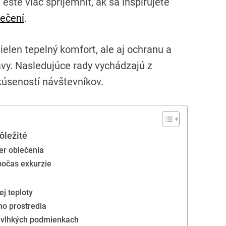
ešte viac spríjemniť, ak sa inšpirujete
ečení
.
elen tepelný komfort, ale aj ochranu a
ravy. Nasledujúce rady vychádzajú z
kúseností návštevníkov.
ôležité
er oblečenia
počas exkurzie
j teploty
ho prostredia
i vlhkých podmienkach