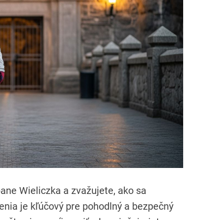
r
e
a
d
t
i
m
e
ane Wieliczka a zvažujete, ako sa
enia je kľúčový pre pohodlný a bezpečný