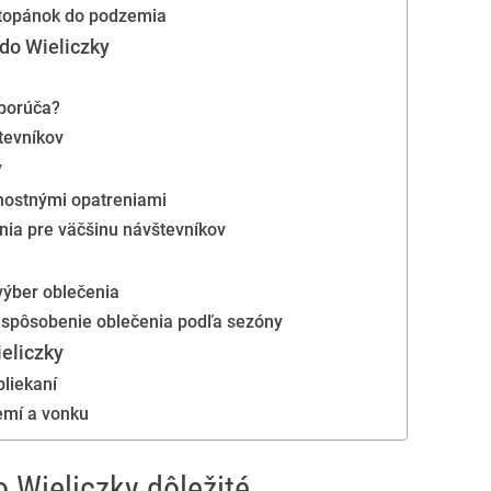
 topánok do podzemia
 do Wieliczky
u
dporúča?
tevníkov
y
čnostnými opatreniami
ia pre väčšinu návštevníkov
 výber oblečenia
rispôsobenie oblečenia podľa sezóny
ieliczky
bliekaní
emí a vonku
 Wieliczky dôležité