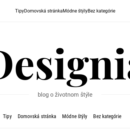
Tipy
Domovská stránka
Módne štýly
Bez kategórie
Designi
blog o životnom štýle
Tipy
Domovská stránka
Módne štýly
Bez kategórie