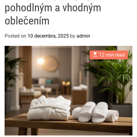
pohodlným a vhodným
oblečením
Posted on
10 decembra, 2025
by
admin
E
12 min read
s
t
i
m
a
t
e
d
r
e
a
d
t
i
m
e