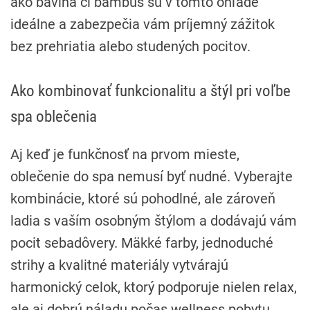
ako bavlna či bambus sú v tomto ohľade
ideálne a zabezpečia vám príjemný zážitok
bez prehriatia alebo studených pocitov.
Ako kombinovať funkcionalitu a štýl pri voľbe
spa oblečenia
Aj keď je funkčnosť na prvom mieste,
oblečenie do spa nemusí byť nudné. Vyberajte
kombinácie, ktoré sú pohodlné, ale zároveň
ladia s vaším osobným štýlom a dodávajú vám
pocit sebadôvery. Mäkké farby, jednoduché
strihy a kvalitné materiály vytvárajú
harmonický celok, ktorý podporuje nielen relax,
ale aj dobrú náladu počas wellness pobytu.