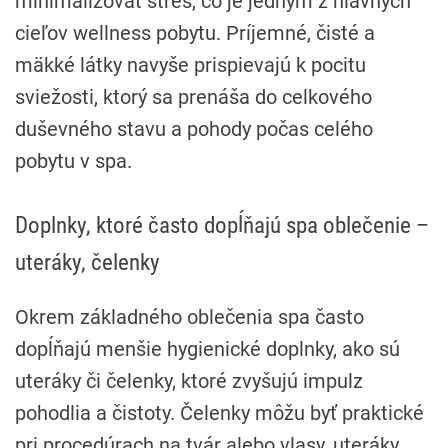
minimalizovať stres, čo je jedným z hlavných
cieľov wellness pobytu. Príjemné, čisté a
mäkké látky navyše prispievajú k pocitu
sviežosti, ktorý sa prenáša do celkového
duševného stavu a pohody počas celého
pobytu v spa.
Doplnky, ktoré často dopĺňajú spa oblečenie –
uteráky, čelenky
Okrem základného oblečenia spa často
dopĺňajú menšie hygienické doplnky, ako sú
uteráky či čelenky, ktoré zvyšujú impulz
pohodlia a čistoty. Čelenky môžu byť praktické
pri procedúrach na tvár alebo vlasy, uteráky