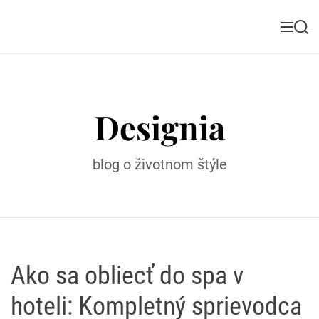
S
k
M
S
i
e
e
n
a
p
u
r
t
c
o
h
Designia
c
o
n
blog o životnom štýle
t
e
n
t
Ako sa obliecť do spa v
hoteli: Kompletný sprievodca